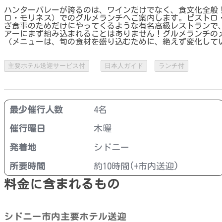
ハンターバレーが誇るのは、ワインだけでなく、食文化全般
ロ・モリネス）でのグルメランチへご案内します。ビストロ
ざ食事のためだけにやってくるような有名高級レストランで
アーにまず組み込まれることはありません！グルメランチの
（メニューは、旬の食材を盛り込むために、絶えず変化して
主要ホテル送迎サービス付
日本人ガイド
ランチ付
最少催行人数
4名
催行曜日
木曜
発着地
シドニー
所要時間
約10時間(+市内送迎)
料金に含まれるもの
シドニー市内主要ホテル送迎