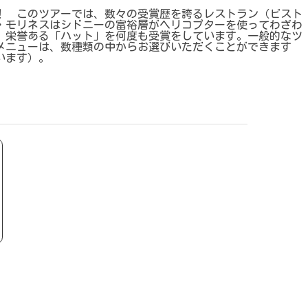
！ このツアーでは、数々の受賞歴を誇るレストラン（ビスト
・モリネスはシドニーの富裕層がヘリコプターを使ってわざわ
、栄誉ある「ハット」を何度も受賞をしています。一般的なツ
メニューは、数種類の中からお選びいただくことができます
います）。