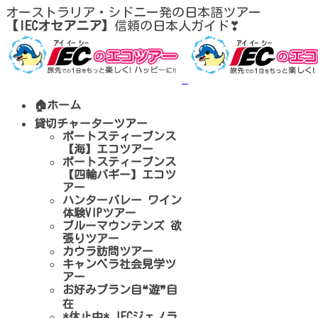
オーストラリア・シドニー発の日本語ツアー
【IECオセアニア】
信頼の日本人ガイド❣
🏠ホーム
貸切チャーターツアー
ポートスティーブンス
【海】エコツアー
ポートスティーブンス
【四輪バギー】エコツ
アー
ハンターバレー ワイン
体験VIPツアー
ブルーマウンテンズ 欲
張りツアー
カウラ訪問ツアー
キャンベラ社会見学ツ
アー
お好みプラン自❝遊❞自
在
*休止中* IECジェノラ