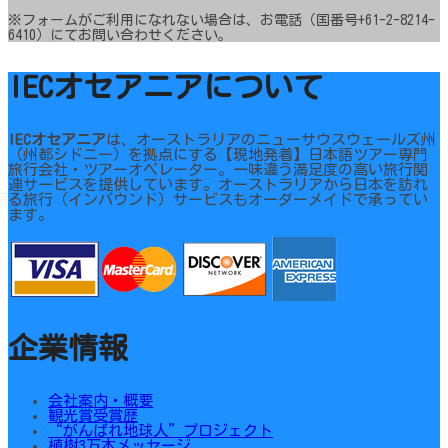
※フォームがご利用になれない場合は、お電話（国番号+61-2-8214-
6410）にてお問い合わせください。
IECオセアニアについて
IECオセアニア
は、オーストラリアのニューサウスウェールズ州
（州都シドニー）を拠点にする【現地発着】日本語ツアー専門
旅行会社・ツアーオペレーター。一味違う満足度の高い旅行関
連サービスを提供しています。オーストラリアから日本を訪れ
る旅行（インバウンド）サービスもオーダーメイドで承ってい
ます。
企業情報
会社案内・概要
観光賞受賞歴
“がんばれ地球人”プロジェクト
植樹3万本メッセージ