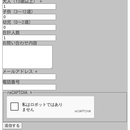
大人（13歳以上）
*
子供（3～12歳）
幼児（0～2歳）
合計人数
お問い合わせ内容
メールアドレス
*
電話番号
reCAPTCHA
*
送信する