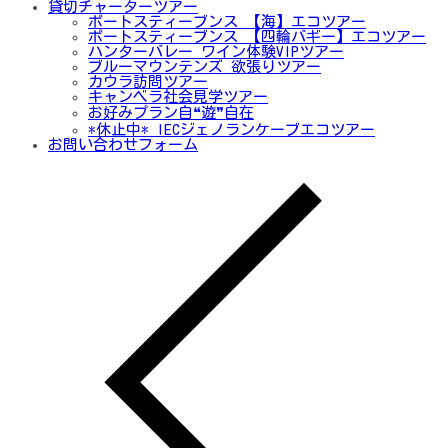
貸切チャーターツアー
ポートスティーブンス 【海】エコツアー
ポートスティーブンス 【四輪バギー】エコツアー
ハンターバレー ワイン体験VIPツアー
ブルーマウンテンズ 欲張りツアー
カウラ訪問ツアー
キャンベラ社会見学ツアー
お好みプラン自❝遊❞自在
*休止中* IECジェノランケーブエコツアー
お問い合わせフォーム